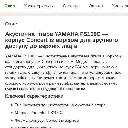
Опис
Характеристики
Доставка
Оплата
Умови п
Опис
Акустична гітара YAMAHA FS100C —
корпус Concert із вирізом для зручного
доступу до верхніх ладів
YAMAHA FS100C — шестиструнна акустична гітара в чорному
кольорі з корпусом Concert і вирізом. Модель поєднує
стандартну для цього класу мензуру 634 мм, верхню деку з
ялини та накладку грифу з палісандра. Така конфігурація дає
змогу оцінювати інструмент за конкретними параметрами:
формою корпусу, розмірами грифа, матеріалами основних
вузлів і відсутністю вбудованої електроніки.
Ключові характеристики
Тип інструмента: шестиструнна акустична гітара
Модель: Yamaha FS100C
Форма корпусу: Concert із вирізом