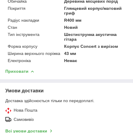
Обичайка
Деревина місцевих порід
Покриття
Глянцевий корпус/матовий
гриф
Радіус накладки
R400 мм
Стан
Новий
Тип інструмента
Шестиструнна акустична
гітара
Форма корпусу
Корпус Concert з вирізом
Ширина верхнього поріжка
43 мм
Електроніка
Немає
Приховати
Умови доставки
Доставка здійснюється тільки по передоплаті.
Нова Пошта
Самовивіз
Всі умови доставки