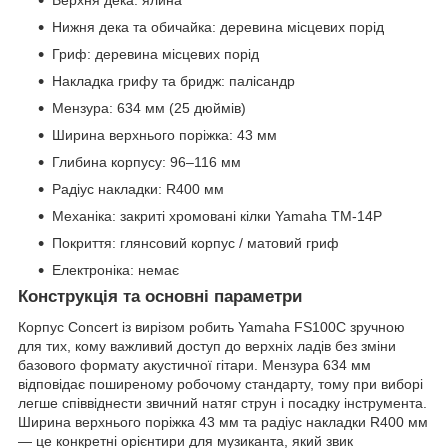
Верхня дека: ялина
Нижня дека та обичайка: деревина місцевих порід
Гриф: деревина місцевих порід
Накладка грифу та бридж: палісандр
Мензура: 634 мм (25 дюймів)
Ширина верхнього поріжка: 43 мм
Глибина корпусу: 96–116 мм
Радіус накладки: R400 мм
Механіка: закриті хромовані кілки Yamaha TM-14P
Покриття: глянсовий корпус / матовий гриф
Електроніка: немає
Конструкція та основні параметри
Корпус Concert із вирізом робить Yamaha FS100C зручною
для тих, кому важливий доступ до верхніх ладів без зміни
базового формату акустичної гітари. Мензура 634 мм
відповідає поширеному робочому стандарту, тому при виборі
легше співвіднести звичний натяг струн і посадку інструмента.
Ширина верхнього поріжка 43 мм та радіус накладки R400 мм
— це конкретні орієнтири для музиканта, який звик