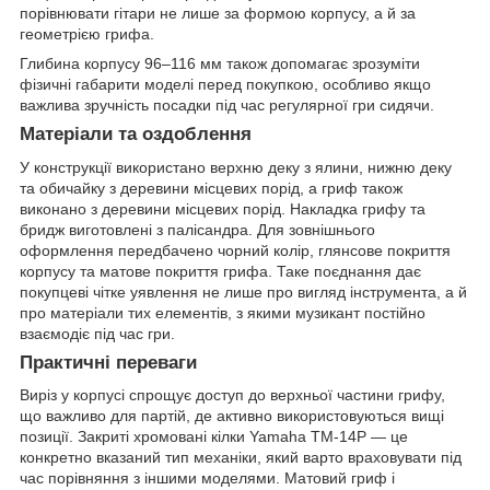
порівнювати гітари не лише за формою корпусу, а й за
геометрією грифа.
Глибина корпусу 96–116 мм також допомагає зрозуміти
фізичні габарити моделі перед покупкою, особливо якщо
важлива зручність посадки під час регулярної гри сидячи.
Матеріали та оздоблення
У конструкції використано верхню деку з ялини, нижню деку
та обичайку з деревини місцевих порід, а гриф також
виконано з деревини місцевих порід. Накладка грифу та
бридж виготовлені з палісандра. Для зовнішнього
оформлення передбачено чорний колір, глянсове покриття
корпусу та матове покриття грифа. Таке поєднання дає
покупцеві чітке уявлення не лише про вигляд інструмента, а й
про матеріали тих елементів, з якими музикант постійно
взаємодіє під час гри.
Практичні переваги
Виріз у корпусі спрощує доступ до верхньої частини грифу,
що важливо для партій, де активно використовуються вищі
позиції. Закриті хромовані кілки Yamaha TM-14P — це
конкретно вказаний тип механіки, який варто враховувати під
час порівняння з іншими моделями. Матовий гриф і