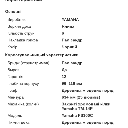
Основні
Виробник
YAMAHA
Верхня дека
Ялина
Кількість струн
6
Накладка грифа
Палісандр
Колір
Чорний
Користувальницькі характеристики
Бридж (струнотримач)
Палісандр
Вырез
Да
Гарантія
12
Глибина корпусу
96–116 мм
Гриф
Деревина місцевих порід
Мензура
634 мм (25 дюймів)
Механіка (колки)
Закриті хромовані кілки
Yamaha TM-14P
Мoдель
Yamaha FS100C
Нижня дека
Деревина місцевих порід