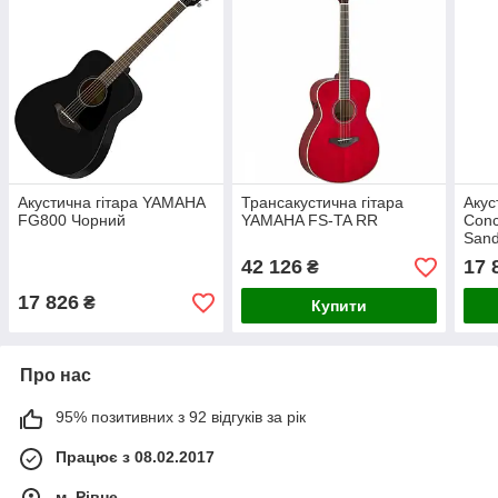
Акустична гітара YAMAHA
Трансакустична гітара
Акус
FG800 Чорний
YAMAHA FS-TA RR
Con
Sand
42 126
17 
₴
17 826
₴
Купити
Про нас
95% позитивних з 92 відгуків за рік
Працює з 08.02.2017
м. Рівне