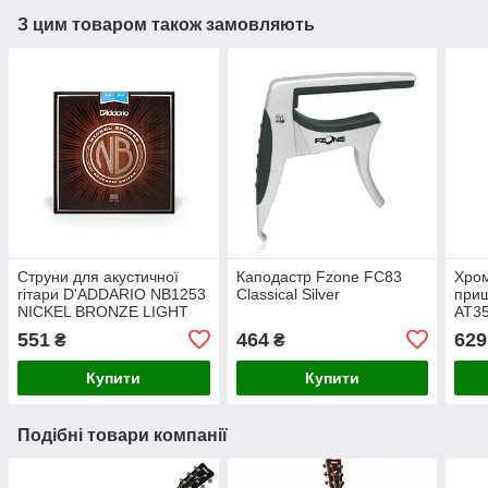
З цим товаром також замовляють
Струни для акустичної
Каподастр Fzone FC83
Хром
гітари D'ADDARIO NB1253
Classical Silver
прищ
NICKEL BRONZE LIGHT
AT3
(12-53)
551
464
629
₴
₴
Купити
Купити
Подібні товари компанії