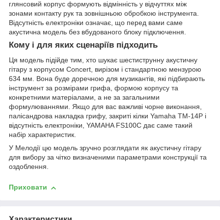
глянсовий корпус формують відмінність у відчуттях між
зонами контакту рук та зовнішньою обробкою інструмента.
Відсутність електроніки означає, що перед вами саме
акустична модель без вбудованого блоку підключення.
Кому і для яких сценаріїв підходить
Ця модель підійде тим, хто шукає шестиструнну акустичну
гітару з корпусом Concert, вирізом і стандартною мензурою
634 мм. Вона буде доречною для музикантів, які підбирають
інструмент за розмірами грифа, формою корпусу та
конкретними матеріалами, а не за загальними
формулюваннями. Якщо для вас важливі чорне виконання,
палісандрова накладка грифу, закриті кілки Yamaha TM-14P і
відсутність електроніки, YAMAHA FS100C дає саме такий
набір характеристик.
У Мелодії цю модель зручно розглядати як акустичну гітару
для вибору за чітко визначеними параметрами конструкції та
оздоблення.
Приховати
Характеристики